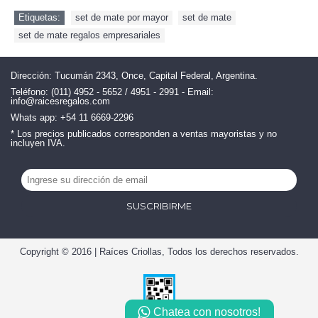
Etiquetas:
set de mate por mayor
,
set de mate
,
set de mate regalos empresariales
Dirección: Tucumán 2343, Once, Capital Federal, Argentina.
Teléfono: (011) 4952 - 5652 / 4951 - 2991 - Email:
info@raicesregalos.com
Whats app: +54 11 6669-2296
* Los precios publicados corresponden a ventas mayoristas y no
incluyen IVA.
SUSCRIBIRME
Copyright © 2016 | Raíces Criollas, Todos los derechos reservados.
Chatea con nosotros!